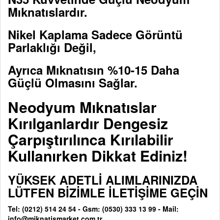
Mıknatıslardır.
Nikel Kaplama Sadece Görüntü
Parlaklığı Değil,
Ayrıca Mıknatısın %10-15 Daha
Güçlü Olmasını Sağlar.
Neodyum Mıknatıslar
Kırılganlardır Dengesiz
Çarpıştırılınca Kırılabilir
Kullanırken Dikkat Ediniz!
YÜKSEK ADETLİ ALIMLARINIZDA
LÜTFEN BİZİMLE İLETİŞİME GEÇİN
Tel: (0212) 514 24 54 - Gsm: (0530) 333 13 99 - Mail:
info@miknatismarket.com.tr