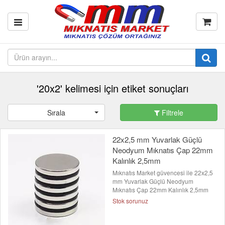
'20x2' kelimesi için etiket sonuçları
Sırala
Filtrele
22x2,5 mm Yuvarlak Güçlü
Neodyum Mıknatıs Çap 22mm
Kalınlık 2,5mm
Mıknatıs Market güvencesi ile 22x2,5
mm Yuvarlak Güçlü Neodyum
Mıknatıs Çap 22mm Kalınlık 2,5mm
Stok sorunuz