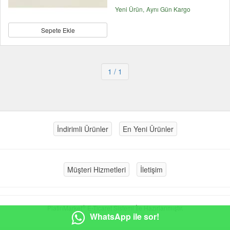
Yeni Ürün
Aynı Gün Kargo
Sepete Ekle
1
/ 1
İndirimli Ürünler
En Yeni Ürünler
Müşteri Hizmetleri
İletişim
®
PlatinMarket
E-Ticaret Sistemi
İle Hazırlanmıştır.
WhatsApp ile sor!