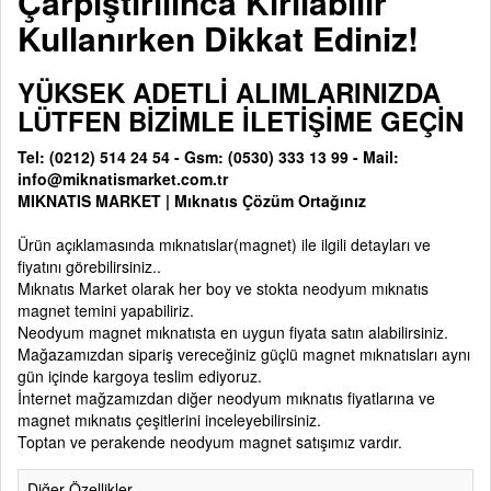
Çarpıştırılınca Kırılabilir
Kullanırken Dikkat Ediniz!
YÜKSEK ADETLİ ALIMLARINIZDA
LÜTFEN BİZİMLE İLETİŞİME GEÇİN
Tel: (0212) 514 24 54 - Gsm: (0530) 333 13 99 - Mail:
info@miknatismarket.com.tr
MIKNATIS MARKET
|
Mıknatıs Çözüm Ortağınız
Ürün açıklamasında
mıknatıslar(magnet)
ile ilgili detayları ve
fiyatını görebilirsiniz..
Mıknatıs Market olarak her boy ve stokta neodyum mıknatıs
magnet temini yapabiliriz.
Neodyum magnet mıknatısta en uygun fiyata satın alabilirsiniz.
Mağazamızdan sipariş vereceğiniz güçlü magnet mıknatısları aynı
gün içinde kargoya teslim ediyoruz.
İnternet mağzamızdan diğer neodyum mıknatıs fiyatlarına ve
magnet mıknatıs çeşitlerini inceleyebilirsiniz.
Toptan ve perakende neodyum magnet satışımız vardır.
Diğer Özellikler