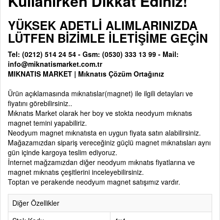
Kullanırken Dikkat Ediniz!
YÜKSEK ADETLİ ALIMLARINIZDA
LÜTFEN BİZİMLE İLETİŞİME GEÇİN
Tel: (0212) 514 24 54 - Gsm: (0530) 333 13 99 - Mail:
info@miknatismarket.com.tr
MIKNATIS MARKET
|
Mıknatıs Çözüm Ortağınız
Ürün açıklamasında
mıknatıslar(magnet)
ile ilgili detayları ve
fiyatını görebilirsiniz..
Mıknatıs Market olarak her boy ve stokta neodyum mıknatıs
magnet temini yapabiliriz.
Neodyum magnet mıknatısta en uygun fiyata satın alabilirsiniz.
Mağazamızdan sipariş vereceğiniz güçlü magnet mıknatısları aynı
gün içinde kargoya teslim ediyoruz.
İnternet mağzamızdan diğer neodyum mıknatıs fiyatlarına ve
magnet mıknatıs çeşitlerini inceleyebilirsiniz.
Toptan ve perakende neodyum magnet satışımız vardır.
Diğer Özellikler