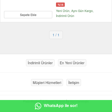
%14
Yeni Ürün
Aynı Gün Kargo
Sepete Ekle
İndirimli Ürün
1
/ 1
İndirimli Ürünler
En Yeni Ürünler
Müşteri Hizmetleri
İletişim
®
PlatinMarket
E-Ticaret Sistemi
İle Hazırlanmıştır.
WhatsApp ile sor!