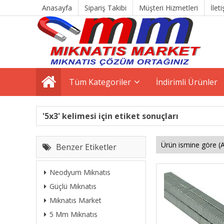
Anasayfa
Sipariş Takibi
Müşteri Hizmetleri
İlet
Tüm Kategoriler
İndirimli Ürünler
'5x3' kelimesi için etiket sonuçları
Benzer Etiketler
Neodyum Mıknatıs
Güçlü Mıknatıs
Mıknatıs Market
5 Mm Mıknatıs