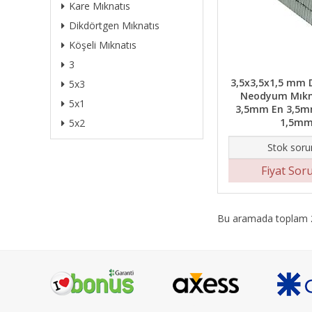
Kare Mıknatıs
Dikdörtgen Mıknatıs
Köşeli Mıknatıs
3
3,5x3,5x1,5 mm 
5x3
Neodyum Mıkn
5x1
3,5mm En 3,5mm
1,5m
5x2
Stok soru
Fiyat Sor
Bu aramada toplam