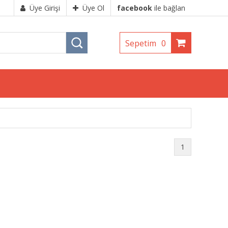
Üye Girişi
Üye Ol
facebook
ile bağlan
Sepetim
0
1