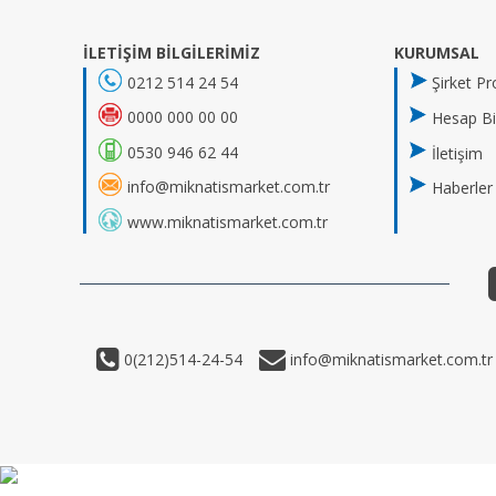
İLETİŞİM BİLGİLERİMİZ
KURUMSAL
0212 514 24 54
Şirket Pro
0000 000 00 00
Hesap Bil
0530 946 62 44
İletişim
info@miknatismarket.com.tr
Haberler
www.miknatismarket.com.tr
0(212)514-24-54
info@miknatismarket.com.tr