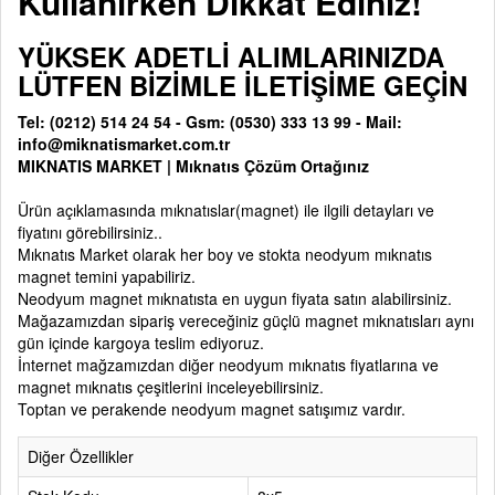
Kullanırken Dikkat Ediniz!
YÜKSEK ADETLİ ALIMLARINIZDA
LÜTFEN BİZİMLE İLETİŞİME GEÇİN
Tel: (0212) 514 24 54 - Gsm: (0530) 333 13 99 - Mail:
info@miknatismarket.com.tr
MIKNATIS MARKET
|
Mıknatıs Çözüm Ortağınız
Ürün açıklamasında
mıknatıslar(magnet)
ile ilgili detayları ve
fiyatını görebilirsiniz..
Mıknatıs Market olarak her boy ve stokta neodyum mıknatıs
magnet temini yapabiliriz.
Neodyum magnet mıknatısta en uygun fiyata satın alabilirsiniz.
Mağazamızdan sipariş vereceğiniz güçlü magnet mıknatısları aynı
gün içinde kargoya teslim ediyoruz.
İnternet mağzamızdan diğer neodyum mıknatıs fiyatlarına ve
magnet mıknatıs çeşitlerini inceleyebilirsiniz.
Toptan ve perakende neodyum magnet satışımız vardır.
Diğer Özellikler