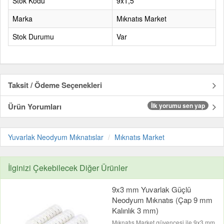
Stok Kodu
9x1,5
Marka
Mıknatıs Market
Stok Durumu
Var
Taksit / Ödeme Seçenekleri
Ürün Yorumları
İlk yorumu sen yap
Yuvarlak Neodyum Mıknatıslar
Mıknatıs Market
İlginizi Çekebilecek Diğer Ürünler
9x3 mm Yuvarlak Güçlü
Neodyum Mıknatıs (Çap 9 mm
Kalınlık 3 mm)
Mıknatıs Market güvencesi ile 9x3 mm