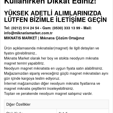
Kullanırken Dikkat Ediniz!
YÜKSEK ADETLİ ALIMLARINIZDA
LÜTFEN BİZİMLE İLETİŞİME GEÇİN
Tel: (0212) 514 24 54 - Gsm: (0530) 333 13 99 - Mail:
info@miknatismarket.com.tr
MIKNATIS MARKET
|
Mıknatıs Çözüm Ortağınız
Ürün açıklamasında
mıknatıslar(magnet)
ile ilgili detayları ve
fiyatını görebilirsiniz..
Mıknatıs Market olarak her boy ve stokta neodyum mıknatıs
magnet temini yapabiliriz.
Neodyum magnet mıknatısta en uygun fiyata satın alabilirsiniz.
Mağazamızdan sipariş vereceğiniz güçlü magnet mıknatısları aynı
gün içinde kargoya teslim ediyoruz.
İnternet mağzamızdan diğer neodyum mıknatıs fiyatlarına ve
magnet mıknatıs çeşitlerini inceleyebilirsiniz.
Toptan ve perakende neodyum magnet satışımız vardır.
Diğer Özellikler