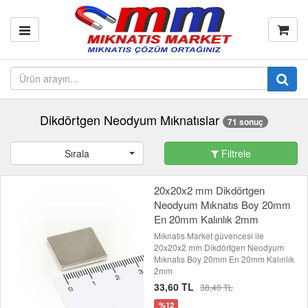
Dikdörtgen Neodyum Mıknatıslar
71 sonuç
Sırala
Filtrele
20x20x2 mm Dikdörtgen
Neodyum Mıknatıs Boy 20mm
En 20mm Kalınlık 2mm
Mıknatıs Market güvencesi ile
20x20x2 mm Dikdörtgen Neodyum
Mıknatıs Boy 20mm En 20mm Kalınlık
2mm
33,60 TL
38,40 TL
%12