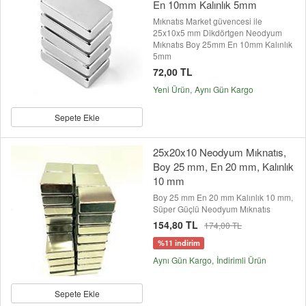
En 10mm Kalınlık 5mm
Mıknatıs Market güvencesi ile
25x10x5 mm Dikdörtgen Neodyum
Mıknatıs Boy 25mm En 10mm Kalınlık
5mm
72,00 TL
Yeni Ürün
Aynı Gün Kargo
Sepete Ekle
25x20x10 Neodyum Mıknatıs,
Boy 25 mm, En 20 mm, Kalınlık
10 mm
Boy 25 mm En 20 mm Kalınlık 10 mm,
Süper Güçlü Neodyum Mıknatıs
154,80 TL
174,00 TL
%11 indirim
Aynı Gün Kargo
İndirimli Ürün
Sepete Ekle