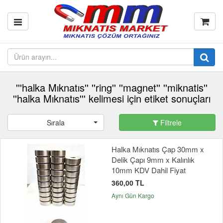
'''halka Mıknatıs'' ''ring'' ''magnet'' ''miknatis''
''halka Mıknatıs''' kelimesi için etiket sonuçları
Sırala
Filtrele
Halka Mıknatıs Çap 30mm x
Delik Çapı 9mm x Kalınlık
10mm KDV Dahil Fiyat
360,00 TL
Aynı Gün Kargo