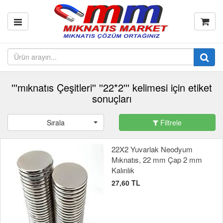
'''mıknatıs Çeşitleri'' ''22*2''' kelimesi için etiket
sonuçları
Sırala
Filtrele
22X2 Yuvarlak Neodyum
Mıknatıs, 22 mm Çap 2 mm
Kalınlık
27,60 TL