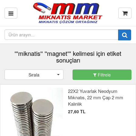
'''miknatis'' ''magnet''' kelimesi için etiket
sonuçları
Sırala
Filtrele
22X2 Yuvarlak Neodyum
Mıknatıs, 22 mm Çap 2 mm
Kalınlık
27,60 TL